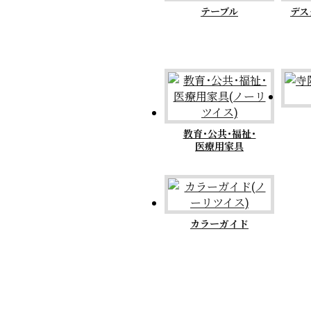
テーブル
デス
教育･公共･福祉･
医療用家具
カラーガイド